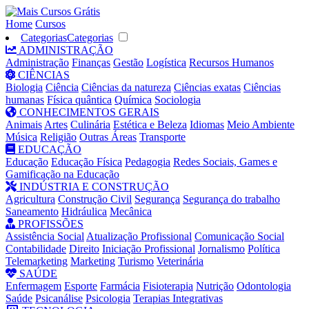
Home
Cursos
Categorias
Categorias
ADMINISTRAÇÃO
Administração
Finanças
Gestão
Logística
Recursos Humanos
CIÊNCIAS
Biologia
Ciência
Ciências da natureza
Ciências exatas
Ciências
humanas
Física quântica
Química
Sociologia
CONHECIMENTOS GERAIS
Animais
Artes
Culinária
Estética e Beleza
Idiomas
Meio Ambiente
Música
Religião
Outras Áreas
Transporte
EDUCAÇÃO
Educação
Educação Física
Pedagogia
Redes Sociais, Games e
Gamificação na Educação
INDÚSTRIA E CONSTRUÇÃO
Agricultura
Construção Civil
Segurança
Segurança do trabalho
Saneamento
Hidráulica
Mecânica
PROFISSÕES
Assistência Social
Atualização Profissional
Comunicação Social
Contabilidade
Direito
Iniciação Profissional
Jornalismo
Política
Telemarketing
Marketing
Turismo
Veterinária
SAÚDE
Enfermagem
Esporte
Farmácia
Fisioterapia
Nutrição
Odontologia
Saúde
Psicanálise
Psicologia
Terapias Integrativas