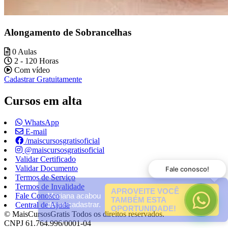
Alongamento de Sobrancelhas
0 Aulas
2 - 120 Horas
Com vídeo
Cadastrar Gratuitamente
Cursos em alta
WhatsApp
E-mail
/maiscursosgratisoficial
@maiscursosgratisoficial
Validar Certificado
Validar Documento
Fale conosco!
Termos de Serviço
Termos de Invalidade
APROVEITE VOCÊ
Mariana acabou
Fale Conosco
TAMBÉM ESTA
de se cadastrar.
Central de Ajuda
OPORTUNIDADE!
© MaisCursosGratis Todos os direitos reservados.
CNPJ 61.764.996/0001-04