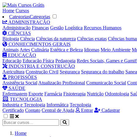
Home
Cursos
Categorias
Categorias
ADMINISTRAÇÃO
Administração
Finanças
Gestão
Logística
Recursos Humanos
CIÊNCIAS
Biologia
Ciência
Ciências da natureza
Ciências exatas
Ciências huma
CONHECIMENTOS GERAIS
Animais
Artes
Culinária
Estética e Beleza
Idiomas
Meio Ambiente
Mú
EDUCAÇÃO
Educação
Educação Física
Pedagogia
Redes Sociais, Games e Gamif
INDÚSTRIA E CONSTRUÇÃO
Agricultura
Construção Civil
Segurança
Segurança do trabalho
Sane
PROFISSÕES
Assistência Social
Atualização Profissional
Comunicação Social
Cont
SAÚDE
Enfermagem
Esporte
Farmácia
Fisioterapia
Nutrição
Odontologia
Sa
TECNOLOGIA
Industria e Tecnologia
Informática
Tecnologia
Certificado
Contato
Central de Ajuda
Entrar
Cadastrar
Home