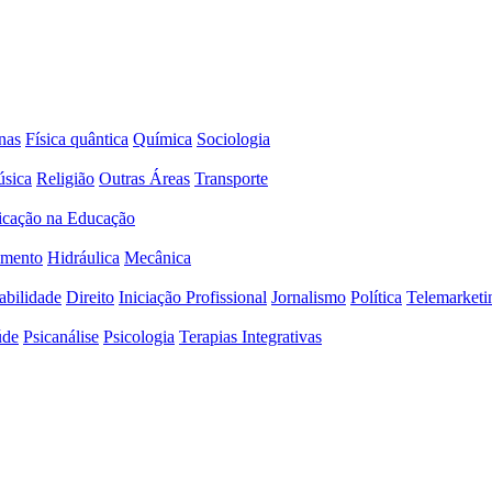
nas
Física quântica
Química
Sociologia
sica
Religião
Outras Áreas
Transporte
icação na Educação
amento
Hidráulica
Mecânica
abilidade
Direito
Iniciação Profissional
Jornalismo
Política
Telemarketi
úde
Psicanálise
Psicologia
Terapias Integrativas