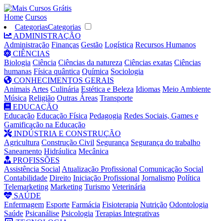
Home
Cursos
Categorias
Categorias
ADMINISTRAÇÃO
Administração
Finanças
Gestão
Logística
Recursos Humanos
CIÊNCIAS
Biologia
Ciência
Ciências da natureza
Ciências exatas
Ciências
humanas
Física quântica
Química
Sociologia
CONHECIMENTOS GERAIS
Animais
Artes
Culinária
Estética e Beleza
Idiomas
Meio Ambiente
Música
Religião
Outras Áreas
Transporte
EDUCAÇÃO
Educação
Educação Física
Pedagogia
Redes Sociais, Games e
Gamificação na Educação
INDÚSTRIA E CONSTRUÇÃO
Agricultura
Construção Civil
Segurança
Segurança do trabalho
Saneamento
Hidráulica
Mecânica
PROFISSÕES
Assistência Social
Atualização Profissional
Comunicação Social
Contabilidade
Direito
Iniciação Profissional
Jornalismo
Política
Telemarketing
Marketing
Turismo
Veterinária
SAÚDE
Enfermagem
Esporte
Farmácia
Fisioterapia
Nutrição
Odontologia
Saúde
Psicanálise
Psicologia
Terapias Integrativas