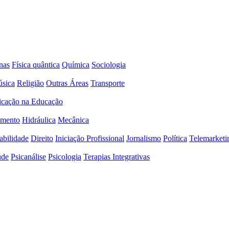
nas
Física quântica
Química
Sociologia
sica
Religião
Outras Áreas
Transporte
icação na Educação
amento
Hidráulica
Mecânica
abilidade
Direito
Iniciação Profissional
Jornalismo
Política
Telemarketi
úde
Psicanálise
Psicologia
Terapias Integrativas