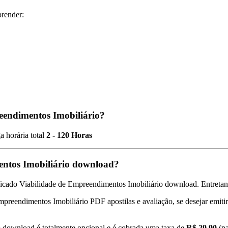
prender:
eendimentos Imobiliário?
a horária total
2 - 120 Horas
entos Imobiliário download?
ficado Viabilidade de Empreendimentos Imobiliário download. Entretanto
Empreendimentos Imobiliário PDF apostilas e avaliação, se desejar emiti
o download é totalmente opcional e é cobrada uma taxa de
R$ 29,90
(pa