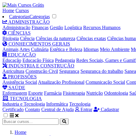
Home
Cursos
Categorias
Categorias
ADMINISTRAÇÃO
Administração
Finanças
Gestão
Logística
Recursos Humanos
CIÊNCIAS
Biologia
Ciência
Ciências da natureza
Ciências exatas
Ciências huma
CONHECIMENTOS GERAIS
Animais
Artes
Culinária
Estética e Beleza
Idiomas
Meio Ambiente
Mú
EDUCAÇÃO
Educação
Educação Física
Pedagogia
Redes Sociais, Games e Gamif
INDÚSTRIA E CONSTRUÇÃO
Agricultura
Construção Civil
Segurança
Segurança do trabalho
Sane
PROFISSÕES
Assistência Social
Atualização Profissional
Comunicação Social
Cont
SAÚDE
Enfermagem
Esporte
Farmácia
Fisioterapia
Nutrição
Odontologia
Sa
TECNOLOGIA
Industria e Tecnologia
Informática
Tecnologia
Certificado
Contato
Central de Ajuda
Entrar
Cadastrar
Home