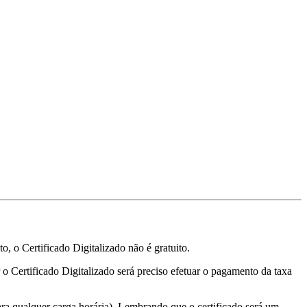
, o Certificado Digitalizado não é gratuito.
r o Certificado Digitalizado será preciso efetuar o pagamento da taxa
ra qualquer carga horária). Lembrando que o certificado será um