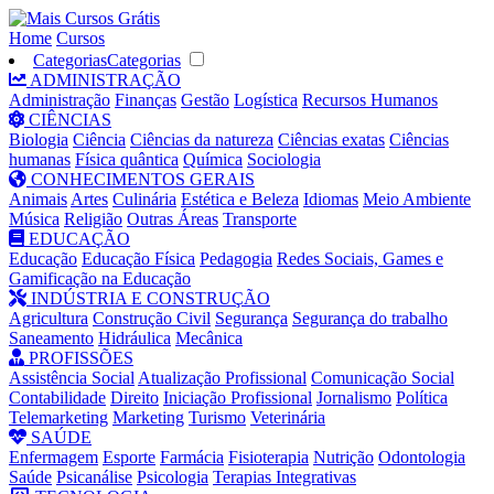
Home
Cursos
Categorias
Categorias
ADMINISTRAÇÃO
Administração
Finanças
Gestão
Logística
Recursos Humanos
CIÊNCIAS
Biologia
Ciência
Ciências da natureza
Ciências exatas
Ciências
humanas
Física quântica
Química
Sociologia
CONHECIMENTOS GERAIS
Animais
Artes
Culinária
Estética e Beleza
Idiomas
Meio Ambiente
Música
Religião
Outras Áreas
Transporte
EDUCAÇÃO
Educação
Educação Física
Pedagogia
Redes Sociais, Games e
Gamificação na Educação
INDÚSTRIA E CONSTRUÇÃO
Agricultura
Construção Civil
Segurança
Segurança do trabalho
Saneamento
Hidráulica
Mecânica
PROFISSÕES
Assistência Social
Atualização Profissional
Comunicação Social
Contabilidade
Direito
Iniciação Profissional
Jornalismo
Política
Telemarketing
Marketing
Turismo
Veterinária
SAÚDE
Enfermagem
Esporte
Farmácia
Fisioterapia
Nutrição
Odontologia
Saúde
Psicanálise
Psicologia
Terapias Integrativas