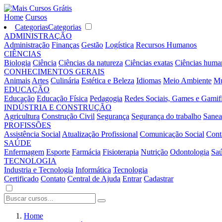
Home
Cursos
Categorias
Categorias
ADMINISTRAÇÃO
Administração
Finanças
Gestão
Logística
Recursos Humanos
CIÊNCIAS
Biologia
Ciência
Ciências da natureza
Ciências exatas
Ciências huma
CONHECIMENTOS GERAIS
Animais
Artes
Culinária
Estética e Beleza
Idiomas
Meio Ambiente
Mú
EDUCAÇÃO
Educação
Educação Física
Pedagogia
Redes Sociais, Games e Gamif
INDÚSTRIA E CONSTRUÇÃO
Agricultura
Construção Civil
Segurança
Segurança do trabalho
Sane
PROFISSÕES
Assistência Social
Atualização Profissional
Comunicação Social
Cont
SAÚDE
Enfermagem
Esporte
Farmácia
Fisioterapia
Nutrição
Odontologia
Sa
TECNOLOGIA
Industria e Tecnologia
Informática
Tecnologia
Certificado
Contato
Central de Ajuda
Entrar
Cadastrar
Home