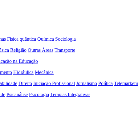
nas
Física quântica
Química
Sociologia
sica
Religião
Outras Áreas
Transporte
icação na Educação
amento
Hidráulica
Mecânica
abilidade
Direito
Iniciação Profissional
Jornalismo
Política
Telemarketi
úde
Psicanálise
Psicologia
Terapias Integrativas