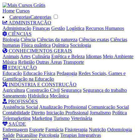
Home
Cursos
Categorias
Categorias
ADMINISTRAÇÃO
Administração
Finanças
Gestão
Logística
Recursos Humanos
CIÊNCIAS
Biologia
Ciência
Ciências da natureza
Ciências exatas
Ciências
humanas
Física quântica
Química
Sociologia
CONHECIMENTOS GERAIS
Animais
Artes
Culinária
Estética e Beleza
Idiomas
Meio Ambiente
Música
Religião
Outras Áreas
Transporte
EDUCAÇÃO
Educação
Educação Física
Pedagogia
Redes Sociais, Games e
Gamificação na Educação
INDÚSTRIA E CONSTRUÇÃO
Agricultura
Construção Civil
Segurança
Segurança do trabalho
Saneamento
Hidráulica
Mecânica
PROFISSÕES
Assistência Social
Atualização Profissional
Comunicação Social
Contabilidade
Direito
Iniciação Profissional
Jornalismo
Política
Telemarketing
Marketing
Turismo
Veterinária
SAÚDE
Enfermagem
Esporte
Farmácia
Fisioterapia
Nutrição
Odontologia
Saúde
Psicanálise
Psicologia
Terapias Integrativas