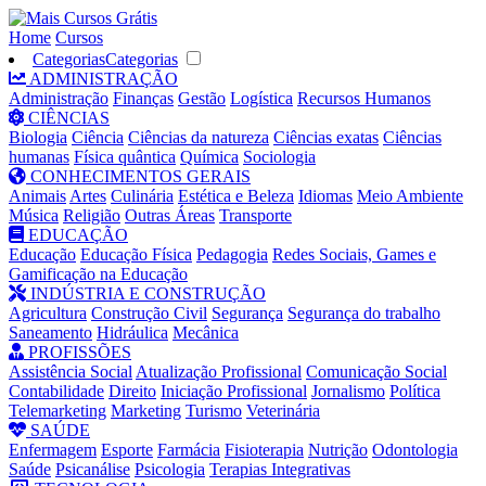
Home
Cursos
Categorias
Categorias
ADMINISTRAÇÃO
Administração
Finanças
Gestão
Logística
Recursos Humanos
CIÊNCIAS
Biologia
Ciência
Ciências da natureza
Ciências exatas
Ciências
humanas
Física quântica
Química
Sociologia
CONHECIMENTOS GERAIS
Animais
Artes
Culinária
Estética e Beleza
Idiomas
Meio Ambiente
Música
Religião
Outras Áreas
Transporte
EDUCAÇÃO
Educação
Educação Física
Pedagogia
Redes Sociais, Games e
Gamificação na Educação
INDÚSTRIA E CONSTRUÇÃO
Agricultura
Construção Civil
Segurança
Segurança do trabalho
Saneamento
Hidráulica
Mecânica
PROFISSÕES
Assistência Social
Atualização Profissional
Comunicação Social
Contabilidade
Direito
Iniciação Profissional
Jornalismo
Política
Telemarketing
Marketing
Turismo
Veterinária
SAÚDE
Enfermagem
Esporte
Farmácia
Fisioterapia
Nutrição
Odontologia
Saúde
Psicanálise
Psicologia
Terapias Integrativas