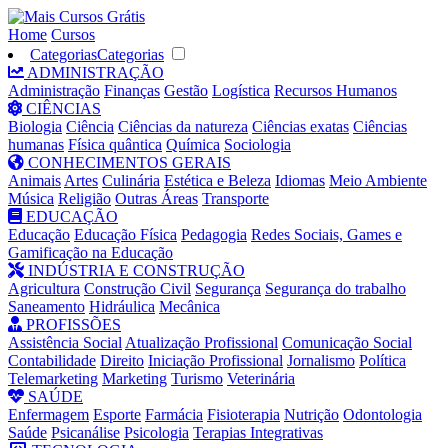
Home
Cursos
Categorias
Categorias
ADMINISTRAÇÃO
Administração
Finanças
Gestão
Logística
Recursos Humanos
CIÊNCIAS
Biologia
Ciência
Ciências da natureza
Ciências exatas
Ciências
humanas
Física quântica
Química
Sociologia
CONHECIMENTOS GERAIS
Animais
Artes
Culinária
Estética e Beleza
Idiomas
Meio Ambiente
Música
Religião
Outras Áreas
Transporte
EDUCAÇÃO
Educação
Educação Física
Pedagogia
Redes Sociais, Games e
Gamificação na Educação
INDÚSTRIA E CONSTRUÇÃO
Agricultura
Construção Civil
Segurança
Segurança do trabalho
Saneamento
Hidráulica
Mecânica
PROFISSÕES
Assistência Social
Atualização Profissional
Comunicação Social
Contabilidade
Direito
Iniciação Profissional
Jornalismo
Política
Telemarketing
Marketing
Turismo
Veterinária
SAÚDE
Enfermagem
Esporte
Farmácia
Fisioterapia
Nutrição
Odontologia
Saúde
Psicanálise
Psicologia
Terapias Integrativas