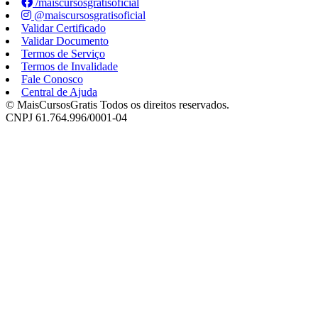
/maiscursosgratisoficial
@maiscursosgratisoficial
Validar Certificado
Validar Documento
Termos de Serviço
Termos de Invalidade
Fale Conosco
Central de Ajuda
© MaisCursosGratis Todos os direitos reservados.
CNPJ 61.764.996/0001-04