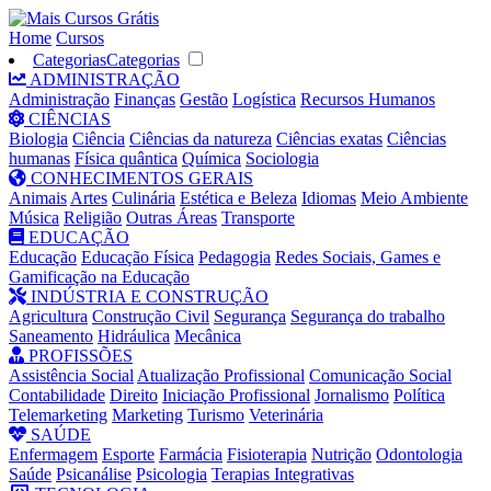
Home
Cursos
Categorias
Categorias
ADMINISTRAÇÃO
Administração
Finanças
Gestão
Logística
Recursos Humanos
CIÊNCIAS
Biologia
Ciência
Ciências da natureza
Ciências exatas
Ciências
humanas
Física quântica
Química
Sociologia
CONHECIMENTOS GERAIS
Animais
Artes
Culinária
Estética e Beleza
Idiomas
Meio Ambiente
Música
Religião
Outras Áreas
Transporte
EDUCAÇÃO
Educação
Educação Física
Pedagogia
Redes Sociais, Games e
Gamificação na Educação
INDÚSTRIA E CONSTRUÇÃO
Agricultura
Construção Civil
Segurança
Segurança do trabalho
Saneamento
Hidráulica
Mecânica
PROFISSÕES
Assistência Social
Atualização Profissional
Comunicação Social
Contabilidade
Direito
Iniciação Profissional
Jornalismo
Política
Telemarketing
Marketing
Turismo
Veterinária
SAÚDE
Enfermagem
Esporte
Farmácia
Fisioterapia
Nutrição
Odontologia
Saúde
Psicanálise
Psicologia
Terapias Integrativas