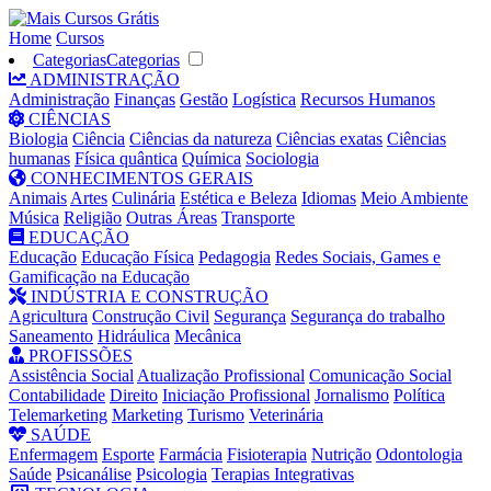
Home
Cursos
Categorias
Categorias
ADMINISTRAÇÃO
Administração
Finanças
Gestão
Logística
Recursos Humanos
CIÊNCIAS
Biologia
Ciência
Ciências da natureza
Ciências exatas
Ciências
humanas
Física quântica
Química
Sociologia
CONHECIMENTOS GERAIS
Animais
Artes
Culinária
Estética e Beleza
Idiomas
Meio Ambiente
Música
Religião
Outras Áreas
Transporte
EDUCAÇÃO
Educação
Educação Física
Pedagogia
Redes Sociais, Games e
Gamificação na Educação
INDÚSTRIA E CONSTRUÇÃO
Agricultura
Construção Civil
Segurança
Segurança do trabalho
Saneamento
Hidráulica
Mecânica
PROFISSÕES
Assistência Social
Atualização Profissional
Comunicação Social
Contabilidade
Direito
Iniciação Profissional
Jornalismo
Política
Telemarketing
Marketing
Turismo
Veterinária
SAÚDE
Enfermagem
Esporte
Farmácia
Fisioterapia
Nutrição
Odontologia
Saúde
Psicanálise
Psicologia
Terapias Integrativas