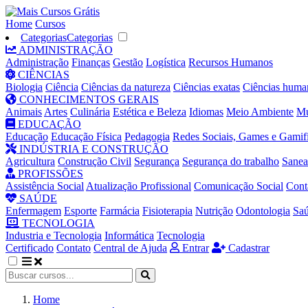
Home
Cursos
Categorias
Categorias
ADMINISTRAÇÃO
Administração
Finanças
Gestão
Logística
Recursos Humanos
CIÊNCIAS
Biologia
Ciência
Ciências da natureza
Ciências exatas
Ciências huma
CONHECIMENTOS GERAIS
Animais
Artes
Culinária
Estética e Beleza
Idiomas
Meio Ambiente
Mú
EDUCAÇÃO
Educação
Educação Física
Pedagogia
Redes Sociais, Games e Gamif
INDÚSTRIA E CONSTRUÇÃO
Agricultura
Construção Civil
Segurança
Segurança do trabalho
Sane
PROFISSÕES
Assistência Social
Atualização Profissional
Comunicação Social
Cont
SAÚDE
Enfermagem
Esporte
Farmácia
Fisioterapia
Nutrição
Odontologia
Sa
TECNOLOGIA
Industria e Tecnologia
Informática
Tecnologia
Certificado
Contato
Central de Ajuda
Entrar
Cadastrar
Home