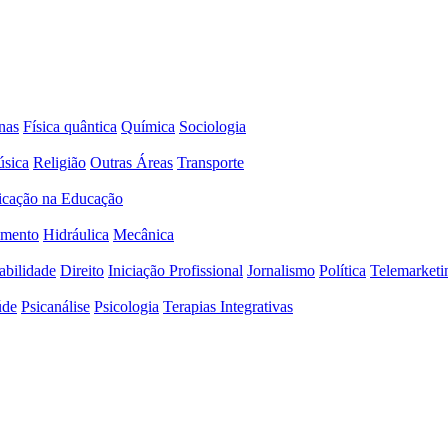
nas
Física quântica
Química
Sociologia
sica
Religião
Outras Áreas
Transporte
icação na Educação
amento
Hidráulica
Mecânica
abilidade
Direito
Iniciação Profissional
Jornalismo
Política
Telemarketi
úde
Psicanálise
Psicologia
Terapias Integrativas