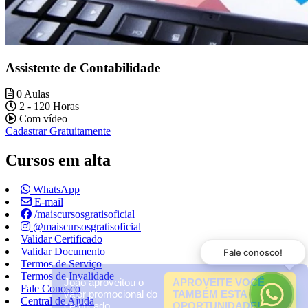
Assistente de Contabilidade
0 Aulas
2 - 120 Horas
Com vídeo
Cadastrar Gratuitamente
Cursos em alta
WhatsApp
E-mail
/maiscursosgratisoficial
@maiscursosgratisoficial
Validar Certificado
Validar Documento
Fale conosco!
Termos de Serviço
Termos de Invalidade
João aproveitou o
APROVEITE VOCÊ
Fale Conosco
valor promocional do
TAMBÉM ESTA
Central de Ajuda
certificado.
OPORTUNIDADE!