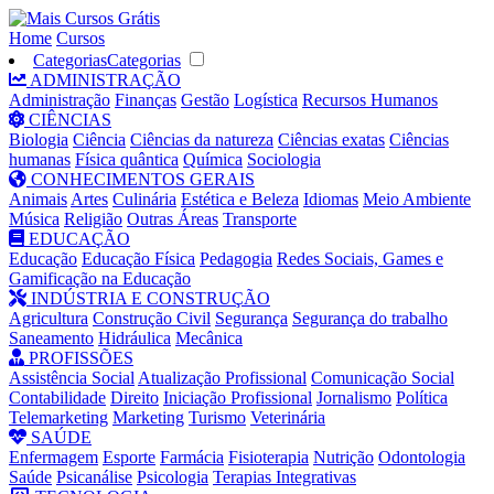
Home
Cursos
Categorias
Categorias
ADMINISTRAÇÃO
Administração
Finanças
Gestão
Logística
Recursos Humanos
CIÊNCIAS
Biologia
Ciência
Ciências da natureza
Ciências exatas
Ciências
humanas
Física quântica
Química
Sociologia
CONHECIMENTOS GERAIS
Animais
Artes
Culinária
Estética e Beleza
Idiomas
Meio Ambiente
Música
Religião
Outras Áreas
Transporte
EDUCAÇÃO
Educação
Educação Física
Pedagogia
Redes Sociais, Games e
Gamificação na Educação
INDÚSTRIA E CONSTRUÇÃO
Agricultura
Construção Civil
Segurança
Segurança do trabalho
Saneamento
Hidráulica
Mecânica
PROFISSÕES
Assistência Social
Atualização Profissional
Comunicação Social
Contabilidade
Direito
Iniciação Profissional
Jornalismo
Política
Telemarketing
Marketing
Turismo
Veterinária
SAÚDE
Enfermagem
Esporte
Farmácia
Fisioterapia
Nutrição
Odontologia
Saúde
Psicanálise
Psicologia
Terapias Integrativas