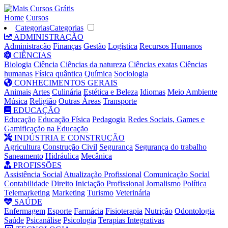
Home
Cursos
Categorias
Categorias
ADMINISTRAÇÃO
Administração
Finanças
Gestão
Logística
Recursos Humanos
CIÊNCIAS
Biologia
Ciência
Ciências da natureza
Ciências exatas
Ciências
humanas
Física quântica
Química
Sociologia
CONHECIMENTOS GERAIS
Animais
Artes
Culinária
Estética e Beleza
Idiomas
Meio Ambiente
Música
Religião
Outras Áreas
Transporte
EDUCAÇÃO
Educação
Educação Física
Pedagogia
Redes Sociais, Games e
Gamificação na Educação
INDÚSTRIA E CONSTRUÇÃO
Agricultura
Construção Civil
Segurança
Segurança do trabalho
Saneamento
Hidráulica
Mecânica
PROFISSÕES
Assistência Social
Atualização Profissional
Comunicação Social
Contabilidade
Direito
Iniciação Profissional
Jornalismo
Política
Telemarketing
Marketing
Turismo
Veterinária
SAÚDE
Enfermagem
Esporte
Farmácia
Fisioterapia
Nutrição
Odontologia
Saúde
Psicanálise
Psicologia
Terapias Integrativas