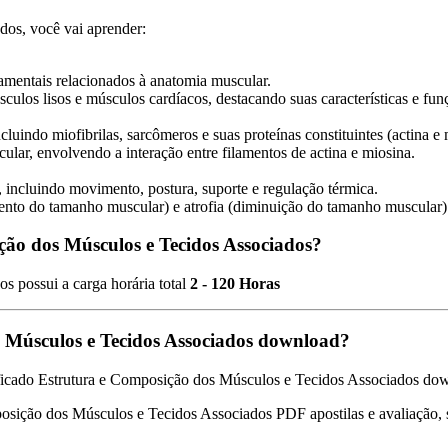
os, você vai aprender:
amentais relacionados à anatomia muscular.
ulos lisos e músculos cardíacos, destacando suas características e fun
cluindo miofibrilas, sarcômeros e suas proteínas constituintes (actina e 
lar, envolvendo a interação entre filamentos de actina e miosina.
incluindo movimento, postura, suporte e regulação térmica.
umento do tamanho muscular) e atrofia (diminuição do tamanho muscular)
ção dos Músculos e Tecidos Associados?
 possui a carga horária total
2 - 120 Horas
s Músculos e Tecidos Associados download?
ficado Estrutura e Composição dos Músculos e Tecidos Associados downl
posição dos Músculos e Tecidos Associados PDF apostilas e avaliação, se