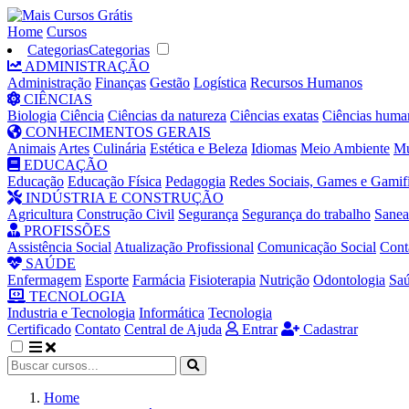
Home
Cursos
Categorias
Categorias
ADMINISTRAÇÃO
Administração
Finanças
Gestão
Logística
Recursos Humanos
CIÊNCIAS
Biologia
Ciência
Ciências da natureza
Ciências exatas
Ciências huma
CONHECIMENTOS GERAIS
Animais
Artes
Culinária
Estética e Beleza
Idiomas
Meio Ambiente
Mú
EDUCAÇÃO
Educação
Educação Física
Pedagogia
Redes Sociais, Games e Gamif
INDÚSTRIA E CONSTRUÇÃO
Agricultura
Construção Civil
Segurança
Segurança do trabalho
Sane
PROFISSÕES
Assistência Social
Atualização Profissional
Comunicação Social
Cont
SAÚDE
Enfermagem
Esporte
Farmácia
Fisioterapia
Nutrição
Odontologia
Sa
TECNOLOGIA
Industria e Tecnologia
Informática
Tecnologia
Certificado
Contato
Central de Ajuda
Entrar
Cadastrar
Home