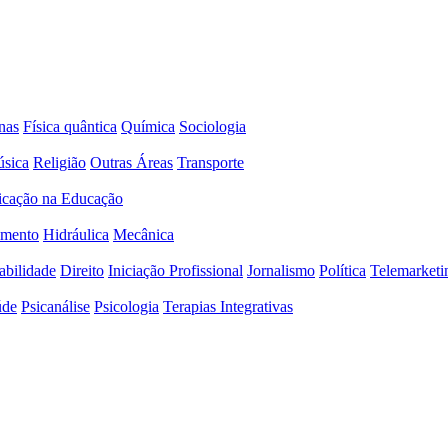
nas
Física quântica
Química
Sociologia
sica
Religião
Outras Áreas
Transporte
icação na Educação
amento
Hidráulica
Mecânica
abilidade
Direito
Iniciação Profissional
Jornalismo
Política
Telemarketi
úde
Psicanálise
Psicologia
Terapias Integrativas