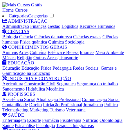
Home
Cursos
Categorias
Categorias
ADMINISTRAÇÃO
Administração
Finanças
Gestão
Logística
Recursos Humanos
CIÊNCIAS
Biologia
Ciência
Ciências da natureza
Ciências exatas
Ciências
humanas
Física quântica
Química
Sociologia
CONHECIMENTOS GERAIS
Animais
Artes
Culinária
Estética e Beleza
Idiomas
Meio Ambiente
Música
Religião
Outras Áreas
Transporte
EDUCAÇÃO
Educação
Educação Física
Pedagogia
Redes Sociais, Games e
Gamificação na Educação
INDÚSTRIA E CONSTRUÇÃO
Agricultura
Construção Civil
Segurança
Segurança do trabalho
Saneamento
Hidráulica
Mecânica
PROFISSÕES
Assistência Social
Atualização Profissional
Comunicação Social
Contabilidade
Direito
Iniciação Profissional
Jornalismo
Política
Telemarketing
Marketing
Turismo
Veterinária
SAÚDE
Enfermagem
Esporte
Farmácia
Fisioterapia
Nutrição
Odontologia
Saúde
Psicanálise
Psicologia
Terapias Integrativas