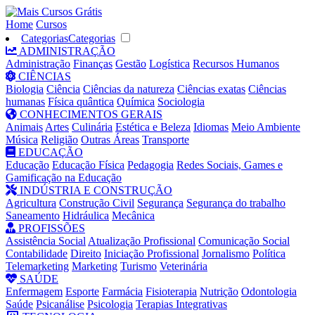
Home
Cursos
Categorias
Categorias
ADMINISTRAÇÃO
Administração
Finanças
Gestão
Logística
Recursos Humanos
CIÊNCIAS
Biologia
Ciência
Ciências da natureza
Ciências exatas
Ciências
humanas
Física quântica
Química
Sociologia
CONHECIMENTOS GERAIS
Animais
Artes
Culinária
Estética e Beleza
Idiomas
Meio Ambiente
Música
Religião
Outras Áreas
Transporte
EDUCAÇÃO
Educação
Educação Física
Pedagogia
Redes Sociais, Games e
Gamificação na Educação
INDÚSTRIA E CONSTRUÇÃO
Agricultura
Construção Civil
Segurança
Segurança do trabalho
Saneamento
Hidráulica
Mecânica
PROFISSÕES
Assistência Social
Atualização Profissional
Comunicação Social
Contabilidade
Direito
Iniciação Profissional
Jornalismo
Política
Telemarketing
Marketing
Turismo
Veterinária
SAÚDE
Enfermagem
Esporte
Farmácia
Fisioterapia
Nutrição
Odontologia
Saúde
Psicanálise
Psicologia
Terapias Integrativas