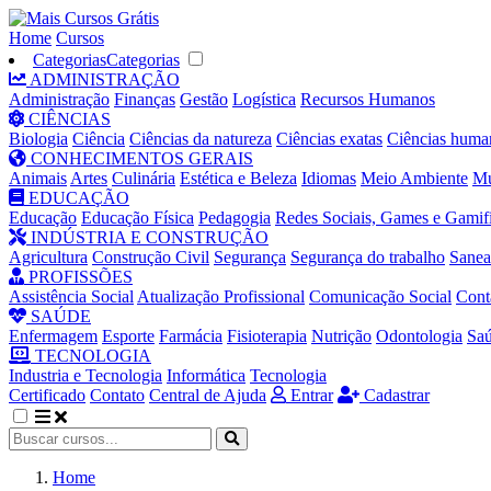
Home
Cursos
Categorias
Categorias
ADMINISTRAÇÃO
Administração
Finanças
Gestão
Logística
Recursos Humanos
CIÊNCIAS
Biologia
Ciência
Ciências da natureza
Ciências exatas
Ciências huma
CONHECIMENTOS GERAIS
Animais
Artes
Culinária
Estética e Beleza
Idiomas
Meio Ambiente
Mú
EDUCAÇÃO
Educação
Educação Física
Pedagogia
Redes Sociais, Games e Gamif
INDÚSTRIA E CONSTRUÇÃO
Agricultura
Construção Civil
Segurança
Segurança do trabalho
Sane
PROFISSÕES
Assistência Social
Atualização Profissional
Comunicação Social
Cont
SAÚDE
Enfermagem
Esporte
Farmácia
Fisioterapia
Nutrição
Odontologia
Sa
TECNOLOGIA
Industria e Tecnologia
Informática
Tecnologia
Certificado
Contato
Central de Ajuda
Entrar
Cadastrar
Home