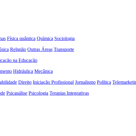
nas
Física quântica
Química
Sociologia
sica
Religião
Outras Áreas
Transporte
icação na Educação
amento
Hidráulica
Mecânica
abilidade
Direito
Iniciação Profissional
Jornalismo
Política
Telemarketi
úde
Psicanálise
Psicologia
Terapias Integrativas