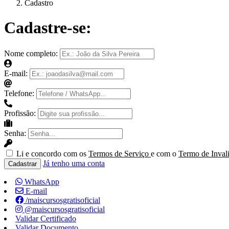
Cadastro
Cadastre-se:
Nome completo:
E-mail:
Telefone:
Profissão:
Senha:
Li e concordo com os
Termos de Serviço
e com o
Termo de Inval
Já tenho uma conta
Cadastrar
WhatsApp
E-mail
/maiscursosgratisoficial
@maiscursosgratisoficial
Validar Certificado
Validar Documento