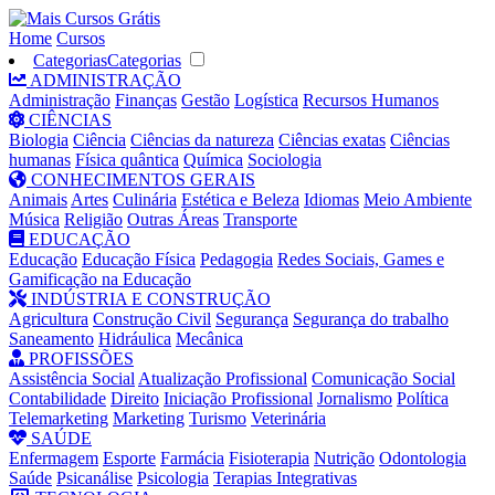
Home
Cursos
Categorias
Categorias
ADMINISTRAÇÃO
Administração
Finanças
Gestão
Logística
Recursos Humanos
CIÊNCIAS
Biologia
Ciência
Ciências da natureza
Ciências exatas
Ciências
humanas
Física quântica
Química
Sociologia
CONHECIMENTOS GERAIS
Animais
Artes
Culinária
Estética e Beleza
Idiomas
Meio Ambiente
Música
Religião
Outras Áreas
Transporte
EDUCAÇÃO
Educação
Educação Física
Pedagogia
Redes Sociais, Games e
Gamificação na Educação
INDÚSTRIA E CONSTRUÇÃO
Agricultura
Construção Civil
Segurança
Segurança do trabalho
Saneamento
Hidráulica
Mecânica
PROFISSÕES
Assistência Social
Atualização Profissional
Comunicação Social
Contabilidade
Direito
Iniciação Profissional
Jornalismo
Política
Telemarketing
Marketing
Turismo
Veterinária
SAÚDE
Enfermagem
Esporte
Farmácia
Fisioterapia
Nutrição
Odontologia
Saúde
Psicanálise
Psicologia
Terapias Integrativas