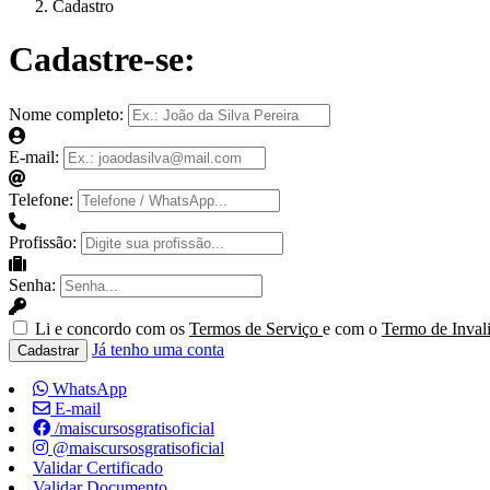
Cadastro
Cadastre-se:
Nome completo:
E-mail:
Telefone:
Profissão:
Senha:
Li e concordo com os
Termos de Serviço
e com o
Termo de Inval
Já tenho uma conta
Cadastrar
WhatsApp
E-mail
/maiscursosgratisoficial
@maiscursosgratisoficial
Validar Certificado
Validar Documento