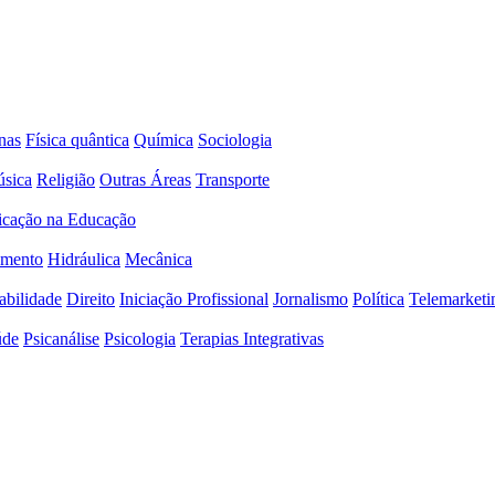
nas
Física quântica
Química
Sociologia
sica
Religião
Outras Áreas
Transporte
icação na Educação
amento
Hidráulica
Mecânica
abilidade
Direito
Iniciação Profissional
Jornalismo
Política
Telemarketi
úde
Psicanálise
Psicologia
Terapias Integrativas