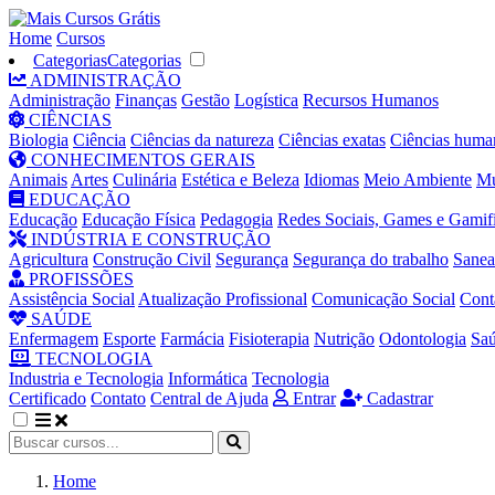
Home
Cursos
Categorias
Categorias
ADMINISTRAÇÃO
Administração
Finanças
Gestão
Logística
Recursos Humanos
CIÊNCIAS
Biologia
Ciência
Ciências da natureza
Ciências exatas
Ciências huma
CONHECIMENTOS GERAIS
Animais
Artes
Culinária
Estética e Beleza
Idiomas
Meio Ambiente
Mú
EDUCAÇÃO
Educação
Educação Física
Pedagogia
Redes Sociais, Games e Gamif
INDÚSTRIA E CONSTRUÇÃO
Agricultura
Construção Civil
Segurança
Segurança do trabalho
Sane
PROFISSÕES
Assistência Social
Atualização Profissional
Comunicação Social
Cont
SAÚDE
Enfermagem
Esporte
Farmácia
Fisioterapia
Nutrição
Odontologia
Sa
TECNOLOGIA
Industria e Tecnologia
Informática
Tecnologia
Certificado
Contato
Central de Ajuda
Entrar
Cadastrar
Home