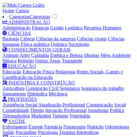
Home
Cursos
Categorias
Categorias
ADMINISTRAÇÃO
Administração
Finanças
Gestão
Logística
Recursos Humanos
CIÊNCIAS
Biologia
Ciência
Ciências da natureza
Ciências exatas
Ciências
humanas
Física quântica
Química
Sociologia
CONHECIMENTOS GERAIS
Animais
Artes
Culinária
Estética e Beleza
Idiomas
Meio Ambiente
Música
Religião
Outras Áreas
Transporte
EDUCAÇÃO
Educação
Educação Física
Pedagogia
Redes Sociais, Games e
Gamificação na Educação
INDÚSTRIA E CONSTRUÇÃO
Agricultura
Construção Civil
Segurança
Segurança do trabalho
Saneamento
Hidráulica
Mecânica
PROFISSÕES
Assistência Social
Atualização Profissional
Comunicação Social
Contabilidade
Direito
Iniciação Profissional
Jornalismo
Política
Telemarketing
Marketing
Turismo
Veterinária
SAÚDE
Enfermagem
Esporte
Farmácia
Fisioterapia
Nutrição
Odontologia
Saúde
Psicanálise
Psicologia
Terapias Integrativas