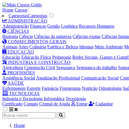
Home
Cursos
Categorias
Categorias
ADMINISTRAÇÃO
Administração
Finanças
Gestão
Logística
Recursos Humanos
CIÊNCIAS
Biologia
Ciência
Ciências da natureza
Ciências exatas
Ciências huma
CONHECIMENTOS GERAIS
Animais
Artes
Culinária
Estética e Beleza
Idiomas
Meio Ambiente
Mú
EDUCAÇÃO
Educação
Educação Física
Pedagogia
Redes Sociais, Games e Gamif
INDÚSTRIA E CONSTRUÇÃO
Agricultura
Construção Civil
Segurança
Segurança do trabalho
Sane
PROFISSÕES
Assistência Social
Atualização Profissional
Comunicação Social
Cont
SAÚDE
Enfermagem
Esporte
Farmácia
Fisioterapia
Nutrição
Odontologia
Sa
TECNOLOGIA
Industria e Tecnologia
Informática
Tecnologia
Certificado
Contato
Central de Ajuda
Entrar
Cadastrar
Home