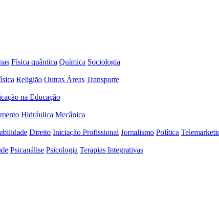
nas
Física quântica
Química
Sociologia
sica
Religião
Outras Áreas
Transporte
icação na Educação
amento
Hidráulica
Mecânica
abilidade
Direito
Iniciação Profissional
Jornalismo
Política
Telemarketi
úde
Psicanálise
Psicologia
Terapias Integrativas