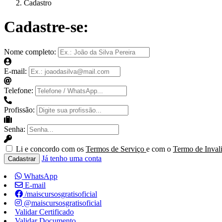
Cadastro
Cadastre-se:
Nome completo:
E-mail:
Telefone:
Profissão:
Senha:
Li e concordo com os
Termos de Serviço
e com o
Termo de Inval
Já tenho uma conta
Cadastrar
WhatsApp
E-mail
/maiscursosgratisoficial
@maiscursosgratisoficial
Validar Certificado
Validar Documento