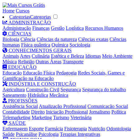
Home
Cursos
Categorias
Categorias
ADMINISTRAÇÃO
Administração
Finanças
Gestão
Logística
Recursos Humanos
CIÊNCIAS
Biologia
Ciência
Ciências da natureza
Ciências exatas
Ciências
humanas
Física quântica
Química
Sociologia
CONHECIMENTOS GERAIS
Animais
Artes
Culinária
Estética e Beleza
Idiomas
Meio Ambiente
Música
Religião
Outras Áreas
Transporte
EDUCAÇÃO
Educação
Educação Física
Pedagogia
Redes Sociais, Games e
Gamificação na Educação
INDÚSTRIA E CONSTRUÇÃO
Agricultura
Construção Civil
Segurança
Segurança do trabalho
Saneamento
Hidráulica
Mecânica
PROFISSÕES
Assistência Social
Atualização Profissional
Comunicação Social
Contabilidade
Direito
Iniciação Profissional
Jornalismo
Política
Telemarketing
Marketing
Turismo
Veterinária
SAÚDE
Enfermagem
Esporte
Farmácia
Fisioterapia
Nutrição
Odontologia
Saúde
Psicanálise
Psicologia
Terapias Integrativas