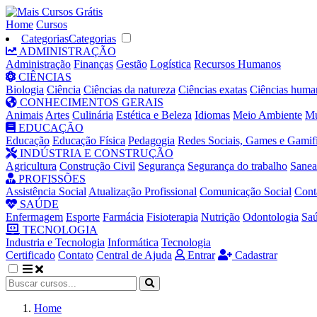
Home
Cursos
Categorias
Categorias
ADMINISTRAÇÃO
Administração
Finanças
Gestão
Logística
Recursos Humanos
CIÊNCIAS
Biologia
Ciência
Ciências da natureza
Ciências exatas
Ciências huma
CONHECIMENTOS GERAIS
Animais
Artes
Culinária
Estética e Beleza
Idiomas
Meio Ambiente
Mú
EDUCAÇÃO
Educação
Educação Física
Pedagogia
Redes Sociais, Games e Gamif
INDÚSTRIA E CONSTRUÇÃO
Agricultura
Construção Civil
Segurança
Segurança do trabalho
Sane
PROFISSÕES
Assistência Social
Atualização Profissional
Comunicação Social
Cont
SAÚDE
Enfermagem
Esporte
Farmácia
Fisioterapia
Nutrição
Odontologia
Sa
TECNOLOGIA
Industria e Tecnologia
Informática
Tecnologia
Certificado
Contato
Central de Ajuda
Entrar
Cadastrar
Home