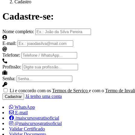
Cadastro
Cadastre-se:
Nome completo:
E-mail:
Telefone:
Profissão:
Senha:
Li e concordo com os
Termos de Serviço
e com o
Termo de Inval
Já tenho uma conta
Cadastrar
WhatsApp
E-mail
/maiscursosgratisoficial
@maiscursosgratisoficial
Validar Certificado
Validar Documento