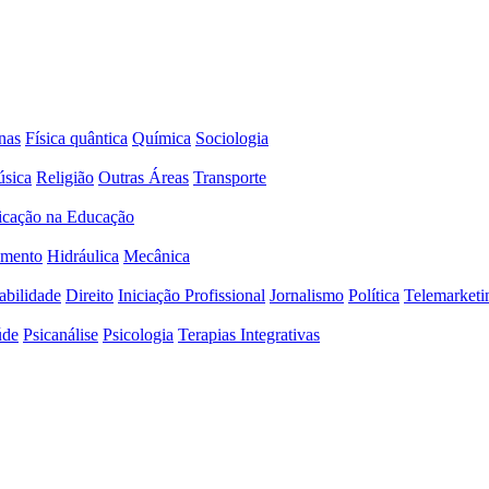
nas
Física quântica
Química
Sociologia
sica
Religião
Outras Áreas
Transporte
icação na Educação
amento
Hidráulica
Mecânica
abilidade
Direito
Iniciação Profissional
Jornalismo
Política
Telemarketi
úde
Psicanálise
Psicologia
Terapias Integrativas