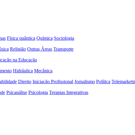
nas
Física quântica
Química
Sociologia
sica
Religião
Outras Áreas
Transporte
icação na Educação
amento
Hidráulica
Mecânica
abilidade
Direito
Iniciação Profissional
Jornalismo
Política
Telemarketi
úde
Psicanálise
Psicologia
Terapias Integrativas