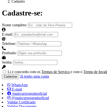
Cadastro
Cadastre-se:
Nome completo:
E-mail:
Telefone:
Profissão:
Senha:
Li e concordo com os
Termos de Serviço
e com o
Termo de Inval
Já tenho uma conta
Cadastrar
WhatsApp
E-mail
/maiscursosgratisoficial
@maiscursosgratisoficial
Validar Certificado
Validar Documento