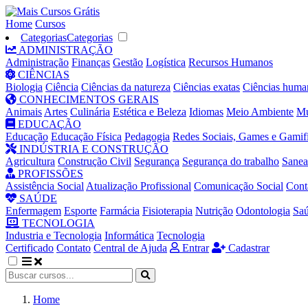
Home
Cursos
Categorias
Categorias
ADMINISTRAÇÃO
Administração
Finanças
Gestão
Logística
Recursos Humanos
CIÊNCIAS
Biologia
Ciência
Ciências da natureza
Ciências exatas
Ciências huma
CONHECIMENTOS GERAIS
Animais
Artes
Culinária
Estética e Beleza
Idiomas
Meio Ambiente
Mú
EDUCAÇÃO
Educação
Educação Física
Pedagogia
Redes Sociais, Games e Gamif
INDÚSTRIA E CONSTRUÇÃO
Agricultura
Construção Civil
Segurança
Segurança do trabalho
Sane
PROFISSÕES
Assistência Social
Atualização Profissional
Comunicação Social
Cont
SAÚDE
Enfermagem
Esporte
Farmácia
Fisioterapia
Nutrição
Odontologia
Sa
TECNOLOGIA
Industria e Tecnologia
Informática
Tecnologia
Certificado
Contato
Central de Ajuda
Entrar
Cadastrar
Home