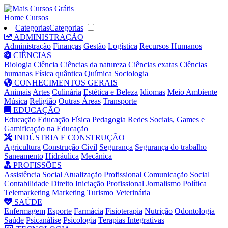
Home
Cursos
Categorias
Categorias
ADMINISTRAÇÃO
Administração
Finanças
Gestão
Logística
Recursos Humanos
CIÊNCIAS
Biologia
Ciência
Ciências da natureza
Ciências exatas
Ciências
humanas
Física quântica
Química
Sociologia
CONHECIMENTOS GERAIS
Animais
Artes
Culinária
Estética e Beleza
Idiomas
Meio Ambiente
Música
Religião
Outras Áreas
Transporte
EDUCAÇÃO
Educação
Educação Física
Pedagogia
Redes Sociais, Games e
Gamificação na Educação
INDÚSTRIA E CONSTRUÇÃO
Agricultura
Construção Civil
Segurança
Segurança do trabalho
Saneamento
Hidráulica
Mecânica
PROFISSÕES
Assistência Social
Atualização Profissional
Comunicação Social
Contabilidade
Direito
Iniciação Profissional
Jornalismo
Política
Telemarketing
Marketing
Turismo
Veterinária
SAÚDE
Enfermagem
Esporte
Farmácia
Fisioterapia
Nutrição
Odontologia
Saúde
Psicanálise
Psicologia
Terapias Integrativas